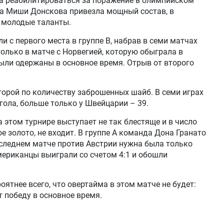
на реабилитироваться за поражение в олимпийском
а Миши Донскова привезла мощный состав, в
 молодые таланты.
 с первого места в группе В, набрав в семи матчах
только в матче с Норвегией, которую обыграла в
ыли одержаны в основное время. Отрыв от второго
торой по количеству заброшенных шайб. В семи играх
гола, больше только у Швейцарии – 39.
а этом турнире выступает не так блестяще и в число
 золото, не входит. В группе А команда Дона Гранато
оследнем матче против Австрии нужна была только
американцы выиграли со счетом 4:1 и обошли
роятнее всего, что овертайма в этом матче не будет:
т победу в основное время.