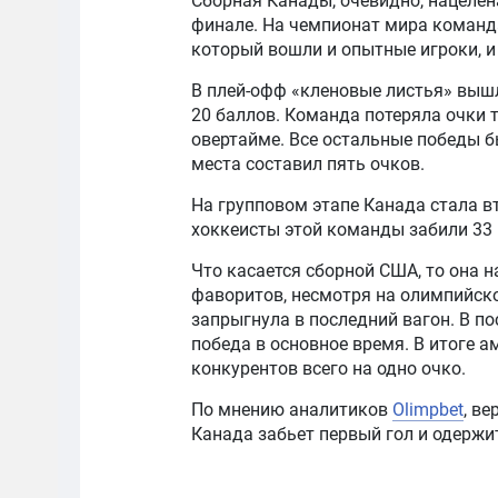
Сборная Канады, очевидно, нацеле
финале. На чемпионат мира команд
который вошли и опытные игроки, и
В плей-офф «кленовые листья» вышли
20 баллов. Команда потеряла очки 
овертайме. Все остальные победы б
места составил пять очков.
На групповом этапе Канада стала в
хоккеисты этой команды забили 33 
Что касается сборной США, то она н
фаворитов, несмотря на олимпийское
запрыгнула в последний вагон. В п
победа в основное время. В итоге 
конкурентов всего на одно очко.
По мнению аналитиков
Olimpbet
, ве
Канада забьет первый гол и одержи