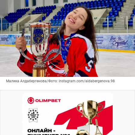
Малика Алдабергенова/Фото: instagram.com/aldabergenova.98