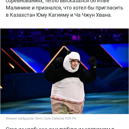
соревнованиях, тепло высказался об Илье
Малинине и признался, что хотел бы пригласить
в Казахстан Юму Кагияму и Ча Чжун Хвана.
Михаил Шайдоров/ Фото Сали Сабиров НОК РК