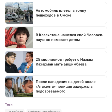
Теги:
ФК Кайрат
Рафаэль Уразбахтин