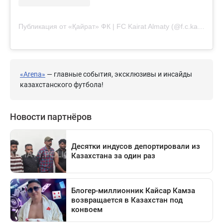
Публикация от «Қайрат» ФК | FC Kairat Almaty (@f.c.kairat)
«Arena»
— главные события, эксклюзивы и инсайды
казахстанского футбола!