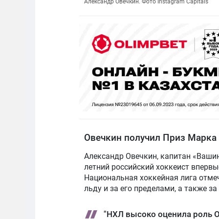
Александр Овечкин. Фото Instagram Capitals
Овечкин получил Приз Марка 
Александр Овечкин, капитан «Вашин
летний российский хоккеист впервы
Национальная хоккейная лига отме
льду и за его пределами, а также з
"НХЛ высоко оценила роль О