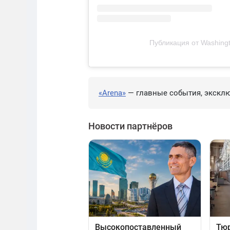
Публикация от Washingto
«Arena»
— главные события, эксклю