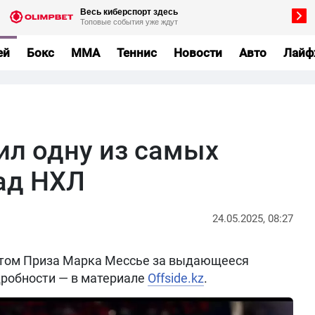
ей
Бокс
MMA
Теннис
Новости
Авто
Лайф
ил одну из самых
ад НХЛ
24.05.2025, 08:27
атом Приза Марка Мессье за выдающееся
дробности — в материале
Offside.kz
.