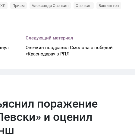
НХЛ
Призы
Александр Овечкин
Овечкин
Вашингтон
Следующий материал
инул
Овечкин поздравил Смолова с победой
«Краснодара» в РПЛ
ъяснил поражение
Левски» и оценил
анш