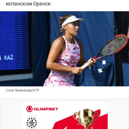
испанском Оренсе.
Соня Жиенбаев/KTF