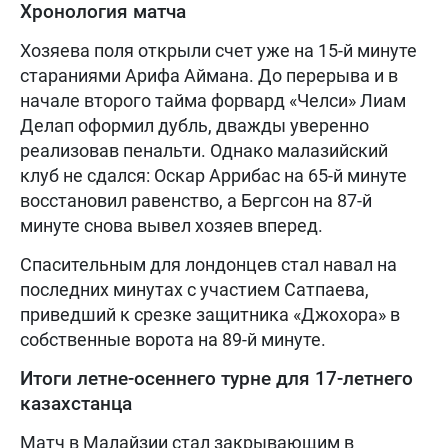
Хронология матча
Хозяева поля открыли счет уже на 15-й минуте
стараниями Арифа Аймана. До перерыва и в
начале второго тайма форвард «Челси» Лиам
Делап оформил дубль, дважды уверенно
реализовав пенальти. Однако малазийский
клуб не сдался: Оскар Аррибас на 65-й минуте
восстановил равенство, а Бергсон на 87-й
минуте снова вывел хозяев вперед.
Спасительным для лондонцев стал навал на
последних минутах с участием Сатпаева,
приведший к срезке защитника «Джохора» в
собственные ворота на 89-й минуте.
Итоги летне-осеннего турне для 17-летнего
казахстанца
Матч в Малайзии стал закрывающим в