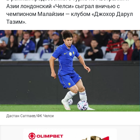
Азии лондонский «Челси» сыграл вничью с
чемпионом Малайзии — клубом «Джохор Дарул
Тазим».
Дастан Сатпаев/ФК Челси