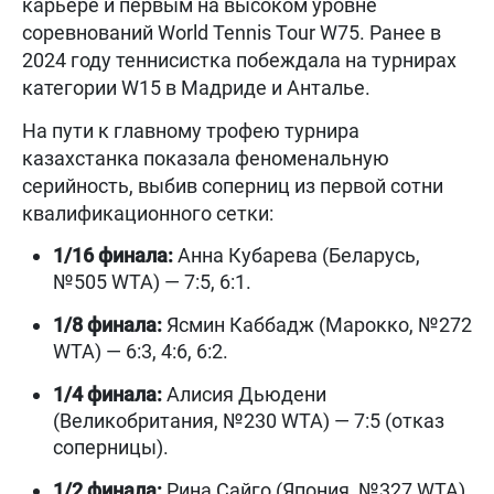
карьере и первым на высоком уровне
соревнований World Tennis Tour W75. Ранее в
2024 году теннисистка побеждала на турнирах
категории W15 в Мадриде и Анталье.
На пути к главному трофею турнира
казахстанка показала феноменальную
серийность, выбив соперниц из первой сотни
квалификационного сетки:
1/16 финала:
Анна Кубарева (Беларусь,
№505 WTA) — 7:5, 6:1.
1/8 финала:
Ясмин Каббадж (Марокко, №272
WTA) — 6:3, 4:6, 6:2.
1/4 финала:
Алисия Дьюдени
(Великобритания, №230 WTA) — 7:5 (отказ
соперницы).
1/2 финала:
Рина Сайго (Япония, №327 WTA)