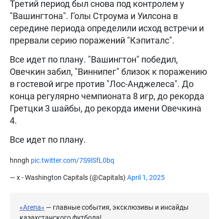
Третий период был снова под контролем у
"Вашингтона". Голы Строума и Уилсона в
середине периода определили исход встречи и
прервали серию поражений "Кэпиталс".
Все идет по плану. "Вашингтон" победил,
Овечкин забил, "Виннипег" близок к поражению
в гостевой игре против "Лос-Анджелеса". До
конца регулярно чемпионата 8 игр, до рекорда
Гретцки 3 шайбы, до рекорда имени Овечкина
4.
Все идет по плану.
hnngh
pic.twitter.com/7S9lSfL0bq
— x - Washington Capitals (@Capitals)
April 1, 2025
«Arena»
— главные события, эксклюзивы и инсайды
казахстанского футбола!