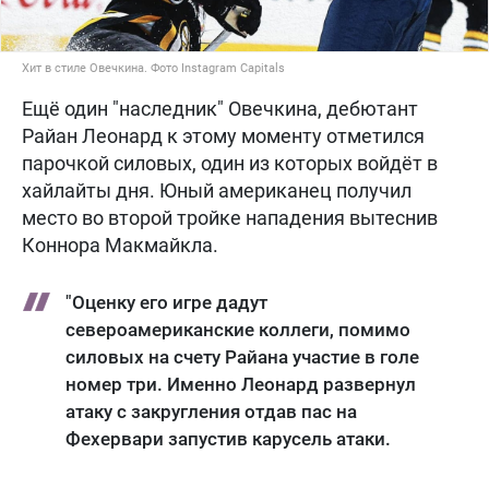
Хит в стиле Овечкина. Фото Instagram Capitals
Ещё один "наследник" Овечкина, дебютант
Райан Леонард к этому моменту отметился
парочкой силовых, один из которых войдёт в
хайлайты дня. Юный американец получил
место во второй тройке нападения вытеснив
Коннора Макмайкла.
"Оценку его игре дадут
североамериканские коллеги, помимо
силовых на счету Райана участие в голе
номер три. Именно Леонард развернул
атаку с закругления отдав пас на
Фехервари запустив карусель атаки.