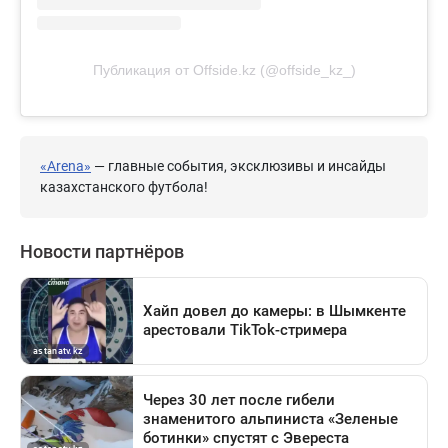
Публикация от Offside.kz (@offside_kz_)
«Arena»
— главные события, эксклюзивы и инсайды
казахстанского футбола!