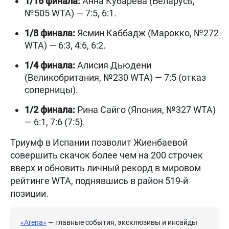
1/16 финала:
Анна Кубарева (Беларусь,
№505 WTA) — 7:5, 6:1.
1/8 финала:
Ясмин Каббадж (Марокко, №272
WTA) — 6:3, 4:6, 6:2.
1/4 финала:
Алисия Дьюдени
(Великобритания, №230 WTA) — 7:5 (отказ
соперницы).
1/2 финала:
Рина Сайго (Япония, №327 WTA)
— 6:1, 7:6 (7:5).
Триумф в Испании позволит Жиенбаевой
совершить скачок более чем на 200 строчек
вверх и обновить личный рекорд в мировом
рейтинге WTA, поднявшись в район 519-й
позиции.
«Arena»
— главные события, эксклюзивы и инсайды