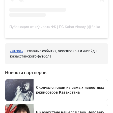
Публикация от «Қайрат» ФК | FC Kairat Almaty (@f.c.kairat)
«Arena»
— главные события, эксклюзивы и инсайды
казахстанского футбола!