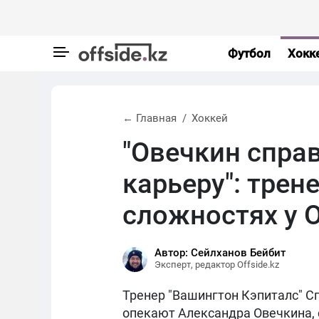
Футбол
Хокк
← Главная
Хоккей
"Овечкин спра
карьеру": трен
сложностях у 
Автор: Сейлханов Бейбит
Эксперт, редактор Offside.kz
Тренер "Вашингтон Кэпиталс" С
опекают Александра Овечкина,