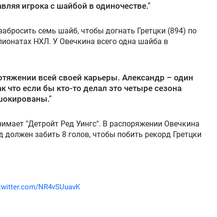
вляя игрока с шайбой в одиночестве."
абросить семь шайб, чтобы догнать Гретцки (894) по
пионатах НХЛ. У Овечкина всего одна шайба в
ротяжении всей своей карьеры. Александр – один
к что если бы кто-то делал это четыре сезона
шокированы."
имает "Детройт Ред Уингс". В распоряжении Овечкина
д должен забить 8 голов, чтобы побить рекорд Гретцки
.twitter.com/NR4vSUuavK