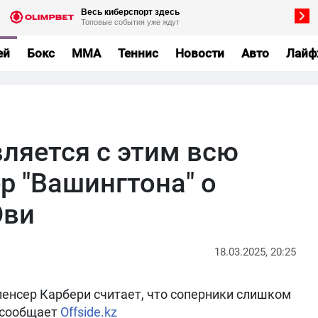
ей
Бокс
MMA
Теннис
Новости
Авто
Лайф
вляется с этим всю
ер "Вашингтона" о
Ови
18.03.2025, 20:25
пенсер Карбери считает, что соперники слишком
 сообщает
Offside.kz