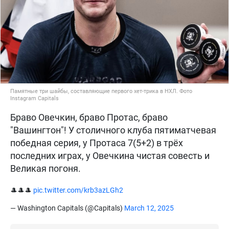
Памятные три шайбы, составляющие первого хет-трика в НХЛ. Фото
Instagram Capitals
Браво Овечкин, браво Протас, браво
"Вашингтон"! У столичного клуба пятиматчевая
победная серия, у Протаса 7(5+2) в трёх
последних играх, у Овечкина чистая совесть и
Великая погоня.
🎩🎩🎩
pic.twitter.com/krb3azLGh2
— Washington Capitals (@Capitals)
March 12, 2025