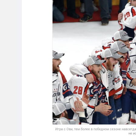
Игра с Ови, тем более в победном сезоне навсегда
не и