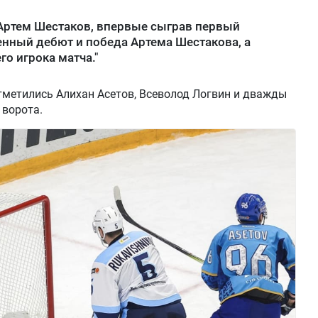
 Артем Шестаков, впервые сыграв первый
нный дебют и победа Артема Шестакова, а
го игрока матча."
тметились Алихан Асетов, Всеволод Логвин и дважды
 ворота.