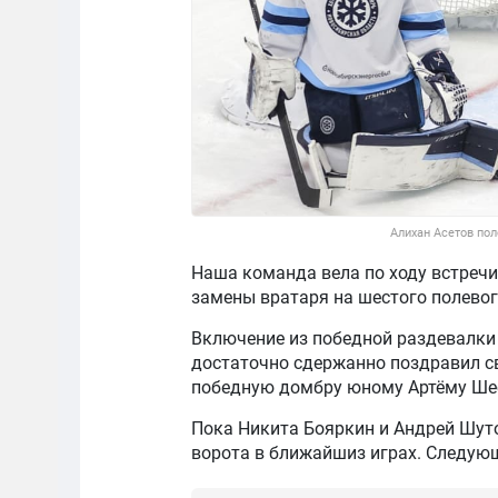
Алихан Асетов по
Наша команда вела по ходу встречи 
замены вратаря на шестого полевог
Включение из победной раздевалк
достаточно сдержанно поздравил св
победную домбру юному Артёму Ше
Пока Никита Бояркин и Андрей Шут
ворота в ближайшиз играх. Следую