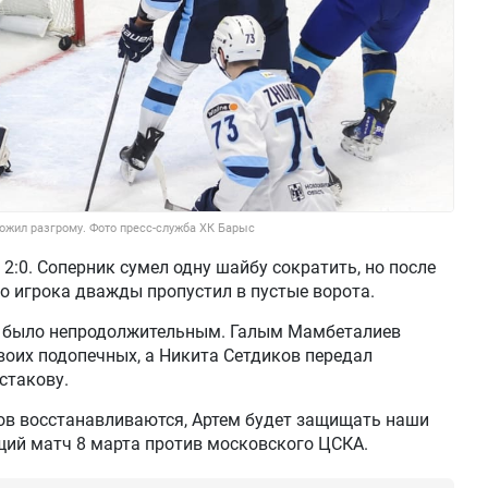
ложил разгрому. Фото пресс-служба ХК Барыс
2:0. Соперник сумел одну шайбу сократить, но после
о игрока дважды пропустил в пустые ворота.
и было непродолжительным. Галым Мамбеталиев
оих подопечных, а Никита Сетдиков передал
стакову.
ов восстанавливаются, Артем будет защищать наши
щий матч 8 марта против московского ЦСКА.