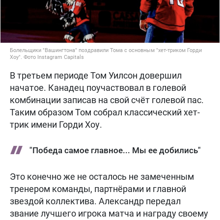
Болельщики "Вашингтона" поздравили Тома с основным "хет-триком Горди
Хоу". Фото Instagram Capitals
В третьем периоде Том Уилсон довершил
начатое. Канадец поучаствовал в голевой
комбинации записав на свой счёт голевой пас.
Таким образом Том собрал классический хет-
трик имени Горди Хоу.
"Победа самое главное... Мы ее добились"
Это конечно же не осталось не замеченным
тренером команды, партнёрами и главной
звездой коллектива. Александр передал
звание лучшего игрока матча и награду своему