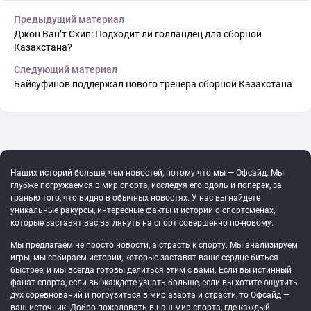
Предыдущий материал
Джон Ван’т Схип: Подходит ли голландец для сборной
Казахстана?
Следующий материал
Байсуфинов поддержал нового тренера сборной Казахстана
Наших историй больше, чем новостей, потому что мы — Офсайд. Мы
глубже погружаемся в мир спорта, исследуя его вдоль и поперек, за
гранью того, что видно в обычных новостях. У нас вы найдете
уникальные ракурсы, интересные факты и истории о спортсменах,
которые заставят вас взглянуть на спорт совершенно по-новому.
Мы предлагаем не просто новости, а страсть к спорту. Мы анализируем
игры, мы собираем истории, которые заставят ваше сердце биться
быстрее, и мы всегда готовы делиться этим с вами. Если вы истинный
фанат спорта, если вы жаждете узнать больше, если вы хотите ощутить
дух соревнований и погрузиться в мир азарта и страсти, то Офсайд —
ваш источник. Добро пожаловать в наш мир спорта, где каждый