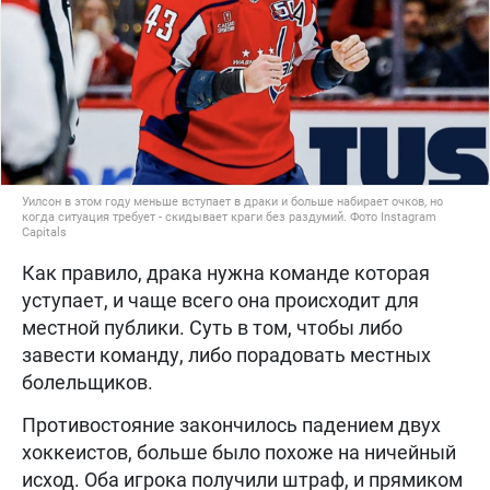
Уилсон в этом году меньше вступает в драки и больше набирает очков, но
когда ситуация требует - скидывает краги без раздумий. Фото Instagram
Capitals
Как правило, драка нужна команде которая
уступает, и чаще всего она происходит для
местной публики. Суть в том, чтобы либо
завести команду, либо порадовать местных
болельщиков.
Противостояние закончилось падением двух
хоккеистов, больше было похоже на ничейный
исход. Оба игрока получили штраф, и прямиком