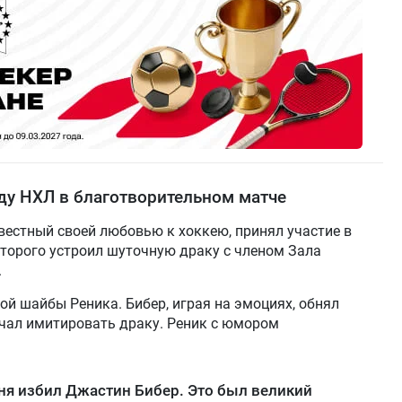
ду НХЛ в благотворительном матче
вестный своей любовью к хоккею, принял участие в
оторого устроил шуточную драку с членом Зала
.
й шайбы Реника. Бибер, играя на эмоциях, обнял
начал имитировать драку. Реник с юмором
еня избил Джастин Бибер. Это был великий