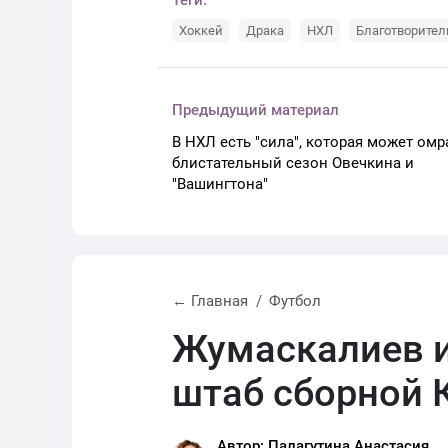
Теги:
Хоккей
Драка
НХЛ
Благотворител
Предыдущий материал
В НХЛ есть "сила", которая может омр
блистательный сезон Овечкина и
"Вашингтона"
← Главная
Футбол
Жумаскалиев и
штаб сборной 
Автор: Палагутина Анастасия