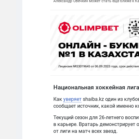
Александр Овечкин может стать ещё ближе к Каз
Национальная хоккейная лиг
Как
уверяет
shaiba.kz один из клуб
сообщает источник, какой именно к
Текущий сезон для 26-летнего вос
в карьере. Вратарь демонстрирует 
от лиги на матч всех звезд.