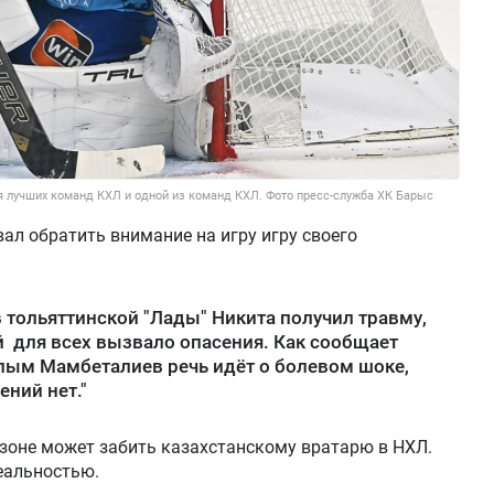
я лучших команд КХЛ и одной из команд КХЛ. Фото пресс-служба ХК Барыс
л обратить внимание на игру игру своего
 тольяттинской "Лады" Никита получил травму,
й для всех вызвало опасения. Как сообщает
лым Мамбеталиев речь идёт о болевом шоке,
ний нет."
зоне может забить казахстанскому вратарю в НХЛ.
еальностью.