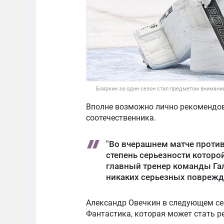
Бояркин за один сезон стал предметом внимани
Вполне возможно лично рекомендова
соотечественника.
"Во вчерашнем матче против
степень серьезности которо
главный тренер команды Га
никаких серьезных поврежде
Александр Овечкин в следующем се
Фантастика, которая может стать р