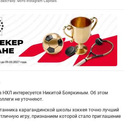
ахстану. Фото Instagram Capitals
а
ов НХЛ интересуется Никитой Бояркиным. Об этом
оллеги не уточняют.
питанника карагандинской школы хоккея точно лучший
отличную игру, признанием которой стало приглашение