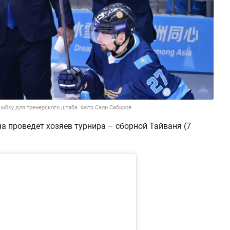
шибку для тренерского штаба. Фото Сали Сабиров
 проведет хозяев турнира – сборной Тайваня (7