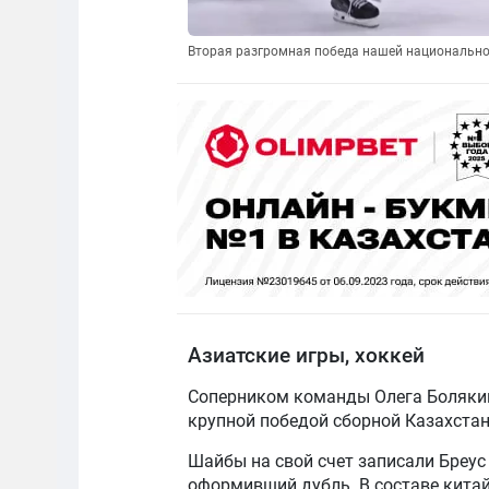
Вторая разгромная победа нашей национально
Азиатские игры, хоккей
Соперником команды Олега Болякин
крупной победой сборной Казахстана
Шайбы на свой счет записали Бреус Д
оформивший дубль. В составе кита