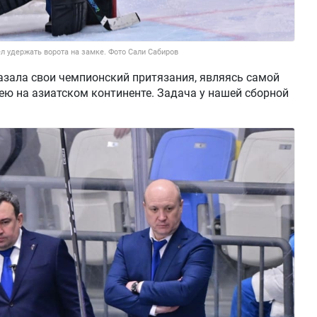
л удержать ворота на замке. Фото Сали Сабиров
азала свои чемпионский притязания, являясь самой
ю на азиатском континенте. Задача у нашей сборной