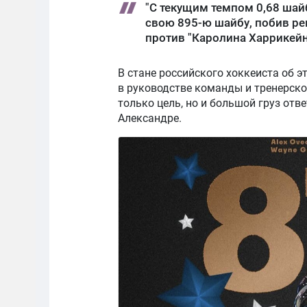
"С текущим темпом 0,68 шай
свою 895-ю шайбу, побив рек
против "Каролина Харрикейн
В стане российского хоккеиста об 
в руководстве команды и тренерском
только цель, но и большой груз отв
Александре.