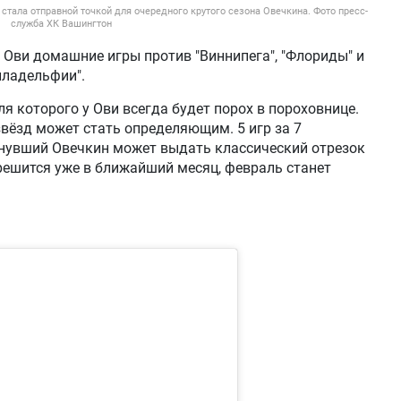
 стала отправной точкой для очередного крутого сезона Овечкина. Фото пресс-
служба ХК Вашингтон
у Ови домашние игры против "Виннипега", "Флориды" и
иладельфии".
ля которого у Ови всегда будет порох в пороховнице.
звёзд может стать определяющим. 5 игр за 7
хнувший Овечкин может выдать классический отрезок
решится уже в ближайший месяц, февраль станет