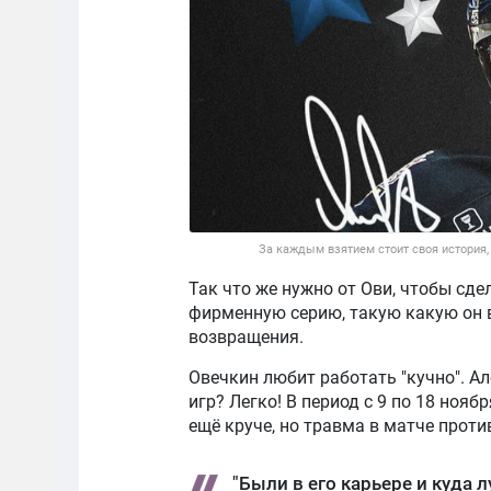
За каждым взятием стоит своя история,
Так что же нужно от Ови, чтобы сде
фирменную серию, такую какую он в
возвращения.
Овечкин любит работать "кучно". Ал
игр? Легко! В период с 9 по 18 ноя
ещё круче, но травма в матче проти
"Были в его карьере и куда 