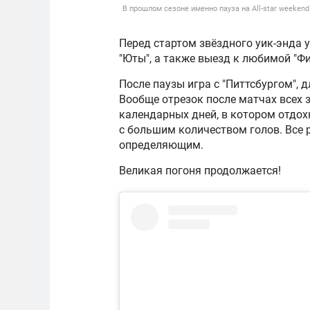
В прошлом сезоне именно пауза на All-star weekend
Перед стартом звёздного уик-энда 
"Юты", а также выезд к любимой "Ф
После паузы игра с "Питтсбургом", д
Вообще отрезок после матчах всех 
календарных дней, в котором отдо
с большим количеством голов. Все 
определяющим.
Великая погоня продолжается!