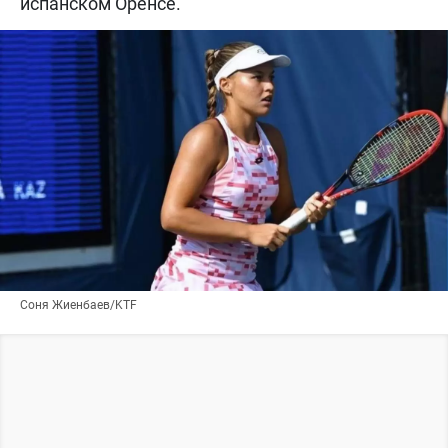
испанском Оренсе.
Соня Жиенбаев/KTF