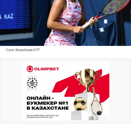
Соня Жиенбаев/KTF