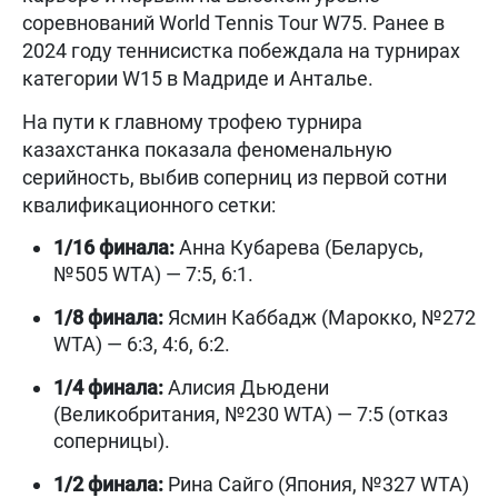
соревнований World Tennis Tour W75. Ранее в
2024 году теннисистка побеждала на турнирах
категории W15 в Мадриде и Анталье.
На пути к главному трофею турнира
казахстанка показала феноменальную
серийность, выбив соперниц из первой сотни
квалификационного сетки:
1/16 финала:
Анна Кубарева (Беларусь,
№505 WTA) — 7:5, 6:1.
1/8 финала:
Ясмин Каббадж (Марокко, №272
WTA) — 6:3, 4:6, 6:2.
1/4 финала:
Алисия Дьюдени
(Великобритания, №230 WTA) — 7:5 (отказ
соперницы).
1/2 финала:
Рина Сайго (Япония, №327 WTA)