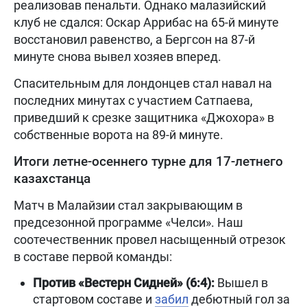
реализовав пенальти. Однако малазийский
клуб не сдался: Оскар Аррибас на 65-й минуте
восстановил равенство, а Бергсон на 87-й
минуте снова вывел хозяев вперед.
Спасительным для лондонцев стал навал на
последних минутах с участием Сатпаева,
приведший к срезке защитника «Джохора» в
собственные ворота на 89-й минуте.
Итоги летне-осеннего турне для 17-летнего
казахстанца
Матч в Малайзии стал закрывающим в
предсезонной программе «Челси». Наш
соотечественник провел насыщенный отрезок
в составе первой команды:
Против «Вестерн Сидней» (6:4):
Вышел в
стартовом составе и
забил
дебютный гол за