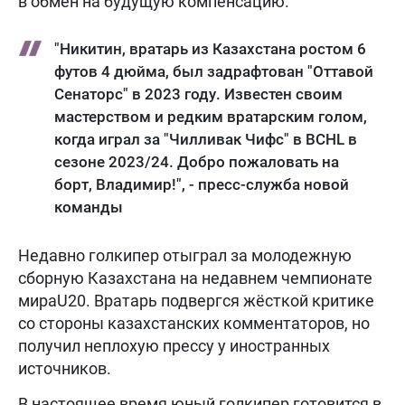
в обмен на будущую компенсацию.
"Никитин, вратарь из Казахстана ростом 6
футов 4 дюйма, был задрафтован "Оттавой
Сенаторс" в 2023 году. Известен своим
мастерством и редким вратарским голом,
когда играл за "Чилливак Чифс" в BCHL в
сезоне 2023/24. Добро пожаловать на
борт, Владимир!", - пресс-служба новой
команды
Недавно голкипер отыграл за молодежную
сборную Казахстана на недавнем чемпионате
мираU20. Вратарь подвергся жёсткой критике
со стороны казахстанских комментаторов, но
получил неплохую прессу у иностранных
источников.
В настоящее время юный голкипер готовится в