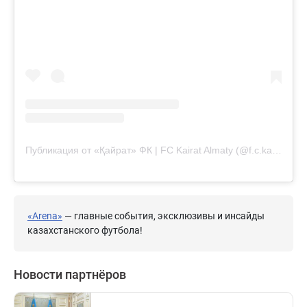
Публикация от «Қайрат» ФК | FC Kairat Almaty (@f.c.kairat)
«Arena»
— главные события, эксклюзивы и инсайды
казахстанского футбола!