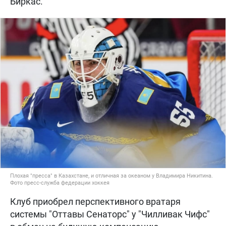
Биркас.
Плохая "пресса" в Казахстане, и отличная за океаном у Владимира Никитина.
Фото пресс-служба федерации хоккея
Клуб приобрел перспективного вратаря
системы "Оттавы Сенаторс" у "Чилливак Чифс"