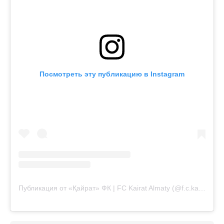
Посмотреть эту публикацию в Instagram
Публикация от «Қайрат» ФК | FC Kairat Almaty (@f.c.kairat)