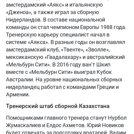
амстердамский «Аякс» и итальянскую
«Дженоа», а также играл за сборную
Нидерландов. В составе национальной
команды он стал чемпионом Европы 1988 года.
Тренерскую карьеру специалист начал в
системе «Аякса». В разные годы он возглавлял
амстердамский клуб, «Твенте», «Зволле»,
мексиканскую «Гвадалахару» и австралийский
«Мельбурн Сити». В 2016 году ван’т Шкип
вместе с «Мельбурн Сити» выиграл Кубок
Австралии. На уровне национальных сборных
нидерландец работал с командами Греции и
Армении.
Тренерский штаб сборной Казахстана
Помощниками главного тренера станут Нурбол
Жумаскалиев и Елдос Ахметов. Юрий Новиков
будет отвечать за подготовку вратарей. Вадим