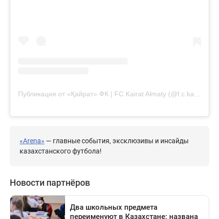
Публикация от «Қайрат» ФК | FC Kairat Almaty (@f.c.kairat)
«Arena»
— главные события, эксклюзивы и инсайды
казахстанского футбола!