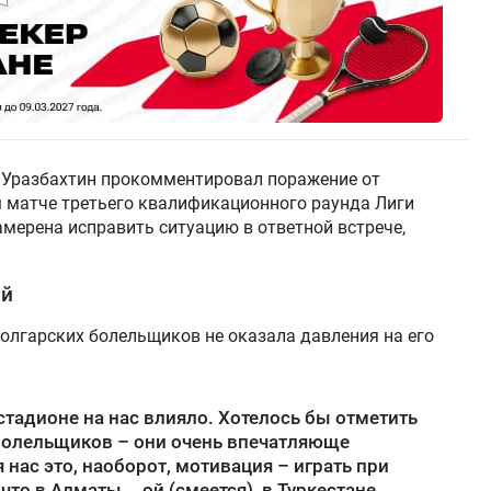
 Уразбахтин прокомментировал поражение от
ом матче третьего квалификационного раунда Лиги
амерена исправить ситуацию в ответной встрече,
ой
олгарских болельщиков не оказала давления на его
стадионе на нас влияло. Хотелось бы отметить
 болельщиков – они очень впечатляюще
нас это, наоборот, мотивация – играть при
то в Алматы... ой (смеется), в Туркестане