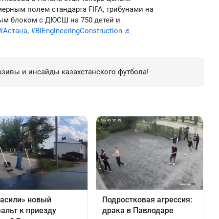
рным полем стандарта FIFA, трибунами на
ым блоком с ДЮСШ на 750 детей и
#Астана
,
#BIEngineeringConstruction
♬
зивы и инсайды казахстанского футбола!