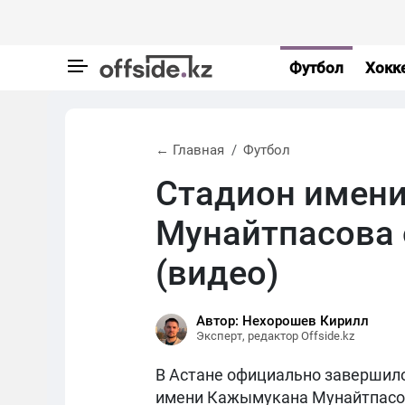
Футбол
Хокк
← Главная
Футбол
Стадион имен
Мунайтпасова 
(видео)
Автор: Нехорошев Кирилл
Эксперт, редактор Offside.kz
В Астане официально завершило
имени Кажымукана Мунайтпасо