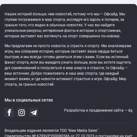
Наших историй больше, чем новостей, потому что мы — Офсайд. Мы
глубже погружаемся в мир спорта, исследуя его вдоль и поперек, за
гранью того, что видно в обычных новостях. У нас вы найдете
уникальные ракурсы, интересные факты и истории о спортсменах,
которые заставят вас взглянуть на спорт совершенно по-новому.
Мы предлагаем не просто новости, а страсть к спорту. Мы анализируем
игры, мы собираем истории, которые заставят ваше сердце биться
быстрее, и мы всегда готовы делиться этим с вами. Если вы истинный
фанат спорта, если вы жаждете узнать больше, если вы хотите ощутить
дух соревнований и погрузиться в мир азарта и страсти, то Офсайд —
ваш источник. Добро пожаловать в наш мир спорта, где каждый
момент важен, и где новости истекают страстью к игре. Офсайд: Мир
спорта, за гранью новостей.
Мы в социальных сетях
Разработка и продвижение сайта —
dg
Владельцем издания является ТОО "New Media Sales"
Свидетельство № KZ89VPY00080586 от 27.10.2023 о постановке на учет