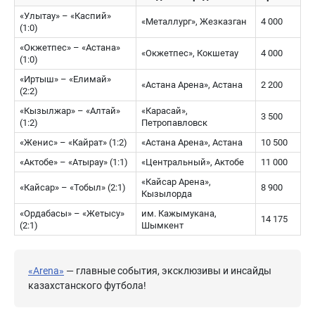
«Улытау» – «Каспий»
«Металлург», Жезказган
4 000
(1:0)
«Окжетпес» – «Астана»
«Окжетпес», Кокшетау
4 000
(1:0)
«Иртыш» – «Елимай»
«Астана Арена», Астана
2 200
(2:2)
«Кызылжар» – «Алтай»
«Карасай»,
3 500
(1:2)
Петропавловск
«Женис» – «Кайрат» (1:2)
«Астана Арена», Астана
10 500
«Актобе» – «Атырау» (1:1)
«Центральный», Актобе
11 000
«Кайсар Арена»,
«Кайсар» – «Тобыл» (2:1)
8 900
Кызылорда
«Ордабасы» – «Жетысу»
им. Кажымукана,
14 175
(2:1)
Шымкент
«Arena»
— главные события, эксклюзивы и инсайды
казахстанского футбола!