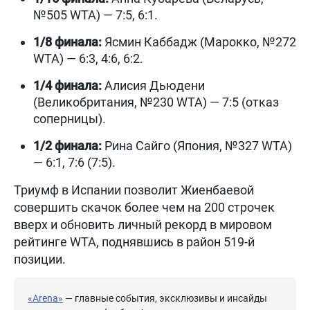
№505 WTA) — 7:5, 6:1.
1/8 финала:
Ясмин Каббадж (Марокко, №272
WTA) — 6:3, 4:6, 6:2.
1/4 финала:
Алисия Дьюдени
(Великобритания, №230 WTA) — 7:5 (отказ
соперницы).
1/2 финала:
Рина Сайго (Япония, №327 WTA)
— 6:1, 7:6 (7:5).
Триумф в Испании позволит Жиенбаевой
совершить скачок более чем на 200 строчек
вверх и обновить личный рекорд в мировом
рейтинге WTA, поднявшись в район 519-й
позиции.
«Arena»
— главные события, эксклюзивы и инсайды