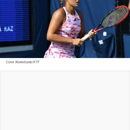
Соня Жиенбаев/KTF