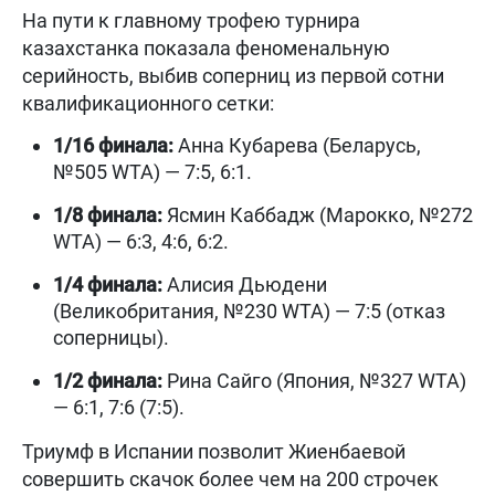
На пути к главному трофею турнира
казахстанка показала феноменальную
серийность, выбив соперниц из первой сотни
квалификационного сетки:
1/16 финала:
Анна Кубарева (Беларусь,
№505 WTA) — 7:5, 6:1.
1/8 финала:
Ясмин Каббадж (Марокко, №272
WTA) — 6:3, 4:6, 6:2.
1/4 финала:
Алисия Дьюдени
(Великобритания, №230 WTA) — 7:5 (отказ
соперницы).
1/2 финала:
Рина Сайго (Япония, №327 WTA)
— 6:1, 7:6 (7:5).
Триумф в Испании позволит Жиенбаевой
совершить скачок более чем на 200 строчек