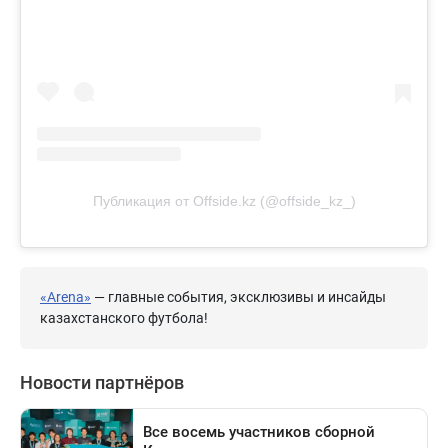
Публикация от Offside.kz (@offside_kz_)
«Arena»
— главные события, эксклюзивы и инсайды
казахстанского футбола!