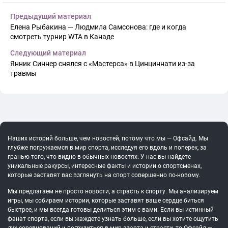
Предыдущий материал
Елена Рыбакина — Людмила Самсонова: где и когда
смотреть турнир WTA в Канаде
Следующий материал
Янник Синнер снялся с «Мастерса» в Цинциннати из-за
травмы
Наших историй больше, чем новостей, потому что мы — Офсайд. Мы
глубже погружаемся в мир спорта, исследуя его вдоль и поперек, за
гранью того, что видно в обычных новостях. У нас вы найдете
уникальные ракурсы, интересные факты и истории о спортсменах,
которые заставят вас взглянуть на спорт совершенно по-новому.
Мы предлагаем не просто новости, а страсть к спорту. Мы анализируем
игры, мы собираем истории, которые заставят ваше сердце биться
быстрее, и мы всегда готовы делиться этим с вами. Если вы истинный
фанат спорта, если вы жаждете узнать больше, если вы хотите ощутить