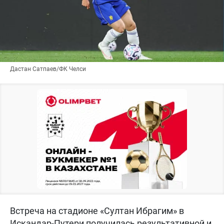
Дастан Сатпаев/ФК Челси
Встреча на стадионе «Султан Ибрагим» в
Искандар-Путери получилась результативной и