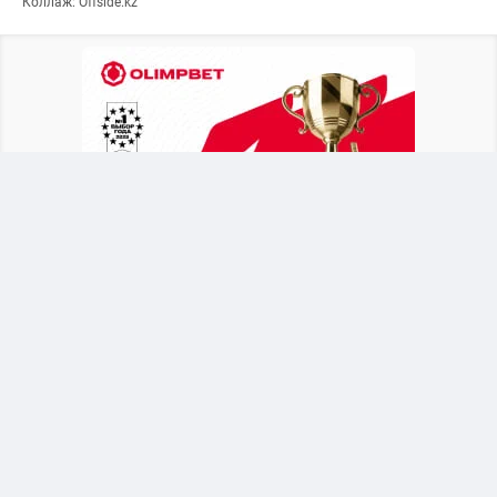
Коллаж: Offside.kz
После объявления о новом тренере Байсуфинов
призвал футбольное сообщество и
болельщиков поддержать сборную. Он
отметил, что национальная команда должна
оставаться общим делом для всех участников