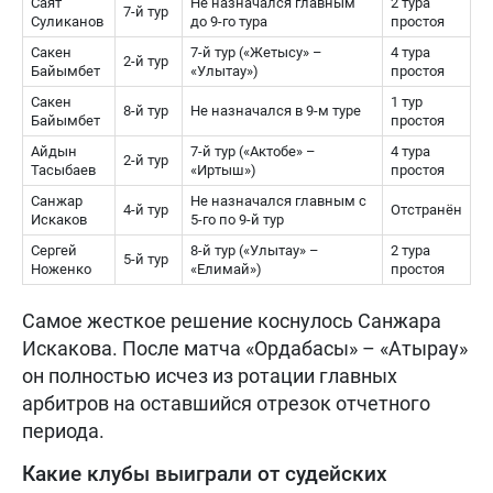
Саят
Не назначался главным
2 тура
7-й тур
Суликанов
до 9-го тура
простоя
Сакен
7-й тур («Жетысу» –
4 тура
2-й тур
Байымбет
«Улытау»)
простоя
Сакен
1 тур
8-й тур
Не назначался в 9-м туре
Байымбет
простоя
Айдын
7-й тур («Актобе» –
4 тура
2-й тур
Тасыбаев
«Иртыш»)
простоя
Санжар
Не назначался главным с
4-й тур
Отстранён
Искаков
5-го по 9-й тур
Сергей
8-й тур («Улытау» –
2 тура
5-й тур
Ноженко
«Елимай»)
простоя
Самое жесткое решение коснулось Санжара
Искакова. После матча «Ордабасы» – «Атырау»
он полностью исчез из ротации главных
арбитров на оставшийся отрезок отчетного
периода.
Какие клубы выиграли от судейских