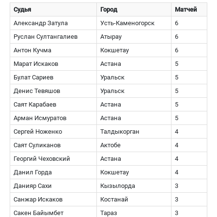
Судья
Город
Матчей
Александр Затула
Усть-Каменогорск
6
Руслан Султангалиев
Атырау
6
Антон Кучма
Кокшетау
6
Марат Искаков
Астана
5
Булат Сариев
Уральск
5
Денис Тевяшов
Уральск
5
Саят Карабаев
Астана
5
Арман Исмуратов
Астана
5
Сергей Ноженко
Талдыкорган
4
Саят Суликанов
Актобе
4
Георгий Чеховский
Астана
4
Данил Горда
Кокшетау
4
Данияр Сахи
Кызылорда
3
Санжар Искаков
Костанай
3
Сакен Байымбет
Тараз
3