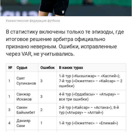
Казахстанская федерация футбола
В статистику включены только те эпизоды, где
итоговое решение арбитра официально
признано неверным. Ошибки, исправленные
через VAR, не учитывались.
№
Судья
Ошибок
В каких турах
1-й тур («Кызылжар» – «Каспий»);
Саят
1
3
7-й тур («Окжетпес» – «Кайсар» — 2
Суликанов
ошибки)
Санжар
4-й тур («Ордабасы» – «Атырау» —
1
3
Искаков
все три ошибки)
Сакен
2-й тур («Кайсар» – «Астана»); 8-й
3
2
Байымбет
тур («Атырау» – «Алтай»)
Данияр
4
1
1-й тур («Окжетпес» – «Елимай»)
Сахи