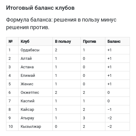
Итоговый баланс клубов
Формула баланса: решения в пользу минус
решения против.
№
Клуб
В пользу
Против
Баланс
1
Ордабасы
2
1
+1
2
Алтай
1
0
+1
3
Астана
1
0
+1
4
Елимай
1
0
+1
5
Женис
1
0
+1
6
Окжетпес
2
2
0
7
Каспий
1
1
0
8
Кайсар
1
2
−1
9
Атырау
1
3
−2
10
Кызылжар
0
2
−2