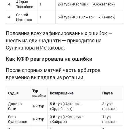
Айдын
4
1
2-й тур («Каспий» – «Окжетпес»)
Тасыбаев
Сергей
4
1
5-й тур («Кызылжар» – «Женис»)
Ноженко
Половина всех зафиксированных ошибок —
шесть из одиннадцати — приходится на
Суликанова и Искакова.
Как КФФ реагировала на ошибки
После спорных матчей часть арбитров
временно выпадала из ротации.
Тур
Судья
Возвращение
Пауза
ошибки
Данияр
5-й тур («Астана» –
3 тура
1-й тур
Сахи
«Ордабасы»)
простоя
Саят
3-й тур («Жетысу» –
1 тур
1-й тур
Суликанов
«Кайрат»)
простоя