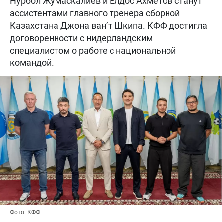
Нурбол Жумаскалиев и Елдос Ахметов станут
ассистентами главного тренера сборной
Казахстана Джона ван’т Шкипа. КФФ достигла
договоренности с нидерландским
специалистом о работе с национальной
командой.
Фото: КФФ