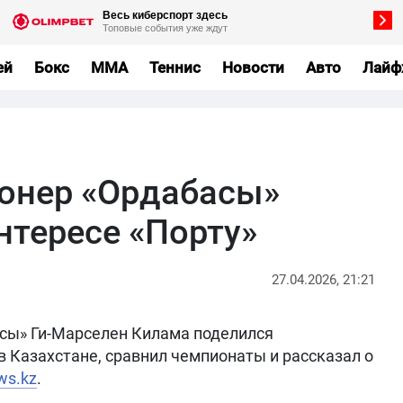
ей
Бокс
MMA
Теннис
Новости
Авто
Лайф
онер «Ордабасы»
нтересе «Порту»
27.04.2026, 21:21
сы» Ги-Марселен Килама поделился
в Казахстане, сравнил чемпионаты и рассказал о
ws.kz
.