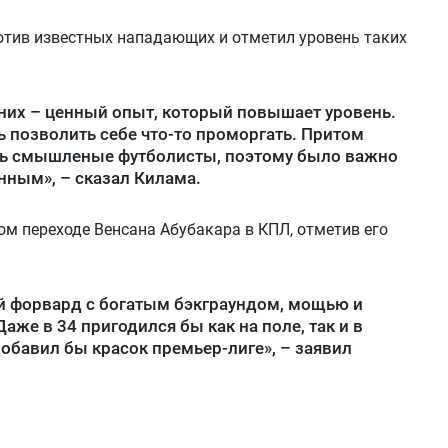
отив известных нападающих и отметил уровень таких
них – ценный опыт, который повышает уровень.
ь позволить себе что-то проморгать. Притом
ень смышленые футболисты, поэтому было важно
нным», – сказал Килама.
м переходе Венсана Абубакара в КПЛ, отметив его
й форвард с богатым бэкграундом, мощью и
же в 34 пригодился бы как на поле, так и в
добавил бы красок премьер-лиге», – заявил