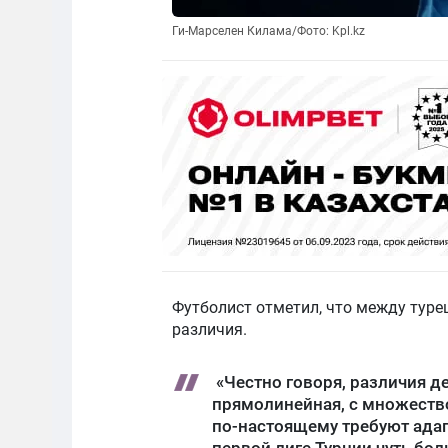
Ги-Марселен Килама/Фото: Kpl.kz
Футболист отметил, что между тур
различия.
«Честно говоря, различия де
прямолинейная, с множеств
по-настоящему требуют адап
первой лиге Турции чуть бо