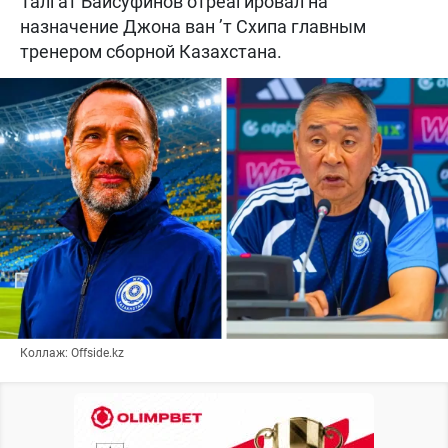
Талгат Байсуфинов отреагировал на
назначение Джона ван ’т Схипа главным
тренером сборной Казахстана.
Коллаж: Offside.kz