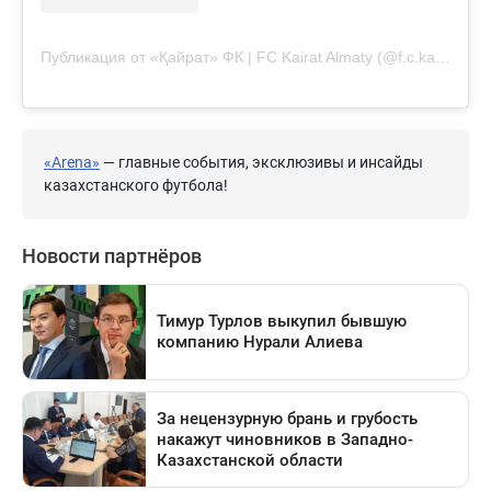
Публикация от «Қайрат» ФК | FC Kairat Almaty (@f.c.kairat)
«Arena»
— главные события, эксклюзивы и инсайды
казахстанского футбола!