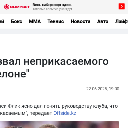
ей
Бокс
MMA
Теннис
Новости
Авто
Лайф
звал неприкасаемого
елоне"
22.06.2025, 19:00
си Флик ясно дал понять руководству клуба, что
рикасаемым", передает
Offside.kz