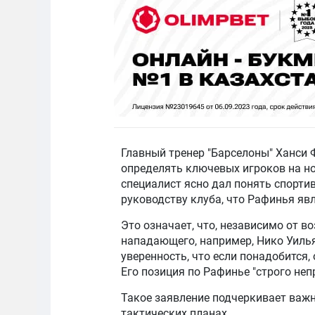
Главный тренер "Барселоны" Ханси
определять ключевых игроков на но
специалист ясно дал понять спорти
руководству клуба, что Рафинья яв
Это означает, что, независимо от в
нападающего, например, Нико Уилья
уверенность, что если понадобится,
Его позиция по Рафинье "строго неп
Такое заявление подчеркивает важн
тактических планах.