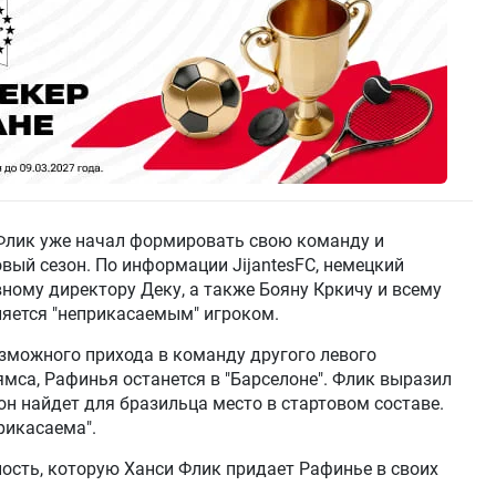
 Флик уже начал формировать свою команду и
вый сезон. По информации JijantesFC, немецкий
вному директору Деку, а также Бояну Кркичу и всему
ляется "неприкасаемым" игроком.
озможного прихода в команду другого левого
мса, Рафинья останется в "Барселоне". Флик выразил
 он найдет для бразильца место в стартовом составе.
рикасаема".
ость, которую Ханси Флик придает Рафинье в своих