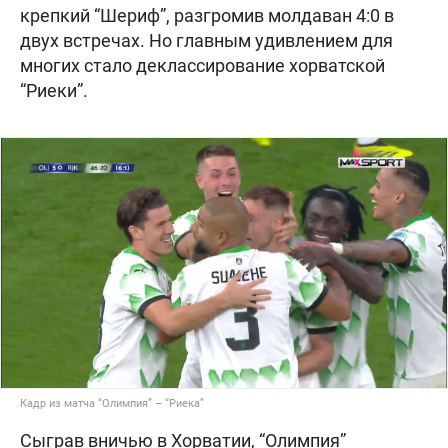
крепкий “Шериф”, разгромив молдаван 4:0 в
двух встречах. Но главным удивлением для
многих стало деклассирование хорватской
“Риеки”.
Кадр из матча “Олимпия” – “Риека”
Сыграв вничью в Хорватии, “Олимпия”