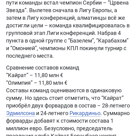
пути команды встал чемпион Сербии – “Црвена
Звезда”. Вылетев сначала в Лигу Европы, а
затем в Лигу конференций, алматинцы всё же
достигли цели – команда квалифицировалась в
групповой этап Лиги конференций. Набрав 4
пункта в одной группе с “Базелем”, “Карабахом”
и “Омонией”, чемпионы КПЛ покинули турнир с
последнего места.
Сравнение составов команд
“Кайрат” – 11,80 млн €
“Олимпия” – 11,80 млн €
Составы команд оцениваются в одинаковую
сумму. Но здесь стоит отметить, что “Кайрат”
приобрёл двух форвардов в состав – 28-летнего
Эдмилсона
и 24-летнего
Рикардиньо
. Суммарно
форварды добавят к стоимости состава 1
миллион евро. Безусловно, председатель
правления клуба Кайрат Боранбаев усилит