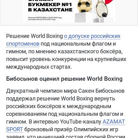
Решение World Boxing
о допуске российских
спортсменов
под национальным флагом и
гимном, по мнению казахстанского боксёра,
повысит уровень конкуренции на крупнейших
международных стартах.
Бибосынов оценил решение World Boxing
Двукратный чемпион мира Сакен Бибосынов
поддержал решение World Boxing вернуть
российских боксёров к международным
соревнованиям под национальным флагом и
гимном. В интервью YouTube-каналу
AZAMAT
SPORT
бронзовый призёр Олимпийских игр
заявил, что нынешний состав сборной России