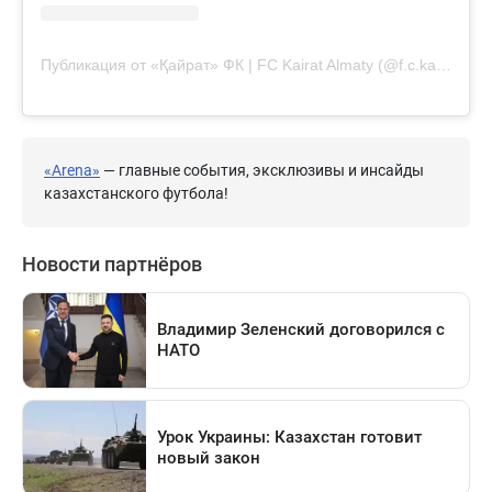
Публикация от «Қайрат» ФК | FC Kairat Almaty (@f.c.kairat)
«Arena»
— главные события, эксклюзивы и инсайды
казахстанского футбола!