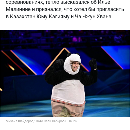
соревнованиях, тепло высказался об Илье
Малинине и признался, что хотел бы пригласить
в Казахстан Юму Кагияму и Ча Чжун Хвана.
Михаил Шайдоров/ Фото Сали Сабиров НОК РК