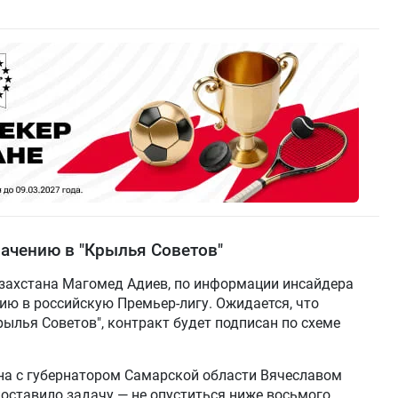
ачению в "Крылья Советов"
захстана Магомед Адиев, по информации инсайдера
ию в российскую Премьер-лигу. Ожидается, что
рылья Советов", контракт будет подписан по схеме
на с губернатором Самарской области Вячеславом
оставило задачу — не опуститься ниже восьмого