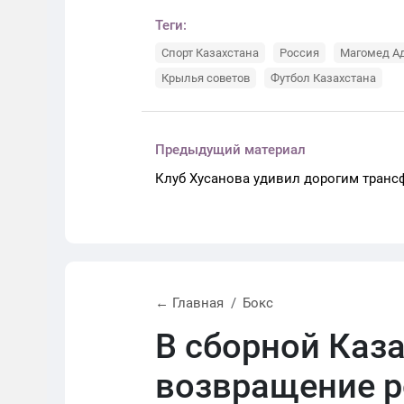
Теги:
Спорт Казахстана
Россия
Магомед А
Крылья советов
Футбол Казахстана
Предыдущий материал
Клуб Хусанова удивил дорогим тран
← Главная
Бокс
В сборной Каз
возвращение р