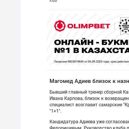
КФФ
Магомед Адиев близок к назн
Бывший главный тренер сборной Ка
Ивана Карпова, близок к возвращен
специалист возглавит самарские "К
"1+1".
Кандидатура Адиева уже согласова
Федорищевым. Руководство клуба п