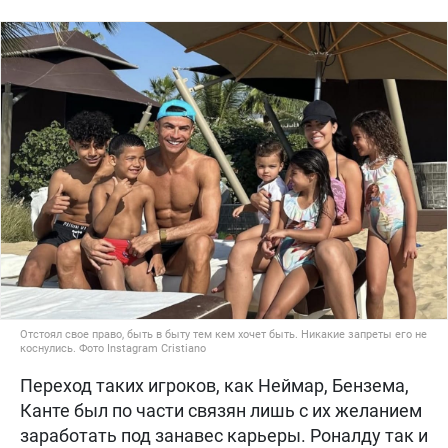
Отстоял свое право, быть в быту тем кем хочет быть. Никакие запреты его не
коснулись. Фото Instagram Cristiano
Переход таких игроков, как Неймар, Бензема,
Канте был по части связян лишь с их желанием
заработать под занавес карьеры. Роналду так и