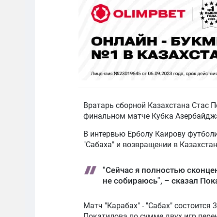
Вратарь сборной Казахстана Стас 
финальном матче Кубка Азербайджа
В интервью Ерболу Каирову футбол
"Сабаха" и возвращении в Казахстан
"Сейчас я полностью сконцен
не собираюсь", – сказал Пок
Матч "Карабах" - "Сабах" состоится
Покатилова по сумме двух игр переи