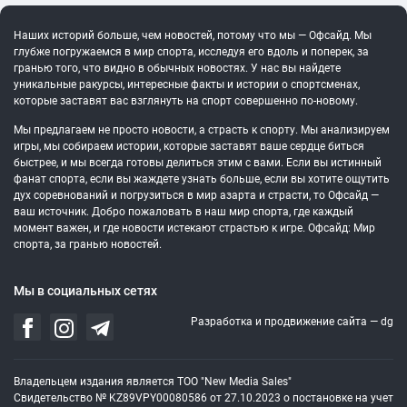
Наших историй больше, чем новостей, потому что мы — Офсайд. Мы
глубже погружаемся в мир спорта, исследуя его вдоль и поперек, за
гранью того, что видно в обычных новостях. У нас вы найдете
уникальные ракурсы, интересные факты и истории о спортсменах,
которые заставят вас взглянуть на спорт совершенно по-новому.
Мы предлагаем не просто новости, а страсть к спорту. Мы анализируем
игры, мы собираем истории, которые заставят ваше сердце биться
быстрее, и мы всегда готовы делиться этим с вами. Если вы истинный
фанат спорта, если вы жаждете узнать больше, если вы хотите ощутить
дух соревнований и погрузиться в мир азарта и страсти, то Офсайд —
ваш источник. Добро пожаловать в наш мир спорта, где каждый
момент важен, и где новости истекают страстью к игре. Офсайд: Мир
спорта, за гранью новостей.
Мы в социальных сетях
Разработка и продвижение сайта —
dg
Владельцем издания является ТОО "New Media Sales"
Свидетельство № KZ89VPY00080586 от 27.10.2023 о постановке на учет