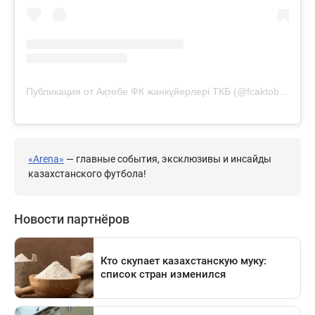
Публикация от Ақтөбе ФК жанкүйерлері ТКБ (@fcaktobe_tkb)
«Arena»
— главные события, эксклюзивы и инсайды
казахстанского футбола!