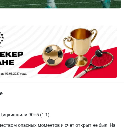
е
 Цицкишвили 90+5 (1:1).
еством опасных моментов и счет открыт не был. На