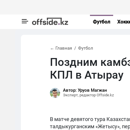
Футбол
Хокк
← Главная
Футбол
Поздним камб
КПЛ в Атырау
Автор: Уруов Магжан
Эксперт, редактор Offside.kz
В матче девятого тура Казахст
талдыкурганским «Жетысу», пе