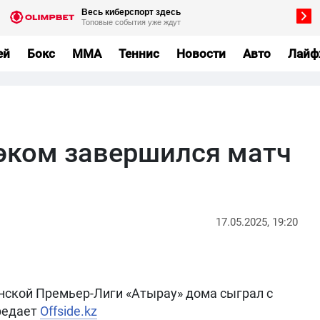
ей
Бокс
MMA
Теннис
Новости
Авто
Лайф
эком завершился матч
17.05.2025, 19:20
анской Премьер-Лиги «Атырау» дома сыграл с
редает
Offside.kz