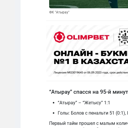
ФК "Атырау"
“Атырау” спасся на 95-й минут
“Атырау” – “Жетысу” 1:1
Голы: Болов с пенальти 51 (0:1),
Первый тайм прошел с малым колич