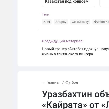
Теги:
КПЛ
Атырау
ФК Жетысу
Футбол К
Предыдущий материал
Новый тренер «Актобе» вдохнул нову
жизнь в гаитянского вингера
← Главная
Футбол
Уразбахтин об
«Кайрата» от «