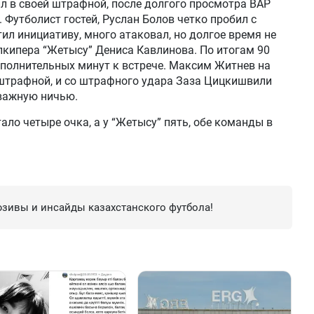
ил в своей штрафной, после долгого просмотра ВАР
 Футболист гостей, Руслан Болов четко пробил с
ил инициативу, много атаковал, но долгое время не
лкипера “Жетысу” Дениса Кавлинова. По итогам 90
ополнительных минут к встрече. Максим Житнев на
 штрафной, и со штрафного удара Заза Цицкишвили
важную ничью.
тало четыре очка, а у “Жетысу” пять, обе команды в
зивы и инсайды казахстанского футбола!