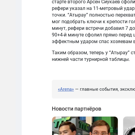
старте второго Арсен Сиукаев сфол
рефери указал на 11-метровый удар.
точки. “Атырау” полностью перехват
мог подобрать ключи к крепости го
минут, рефери встречи добавил 7 д
90+4-й минуте сфолил прямо перед
эффектным ударом спас хозяевам 
Таким образом, теперь у “Атырау” с
нижней части турнирной таблицы.
«Arena»
— главные события, эксклю