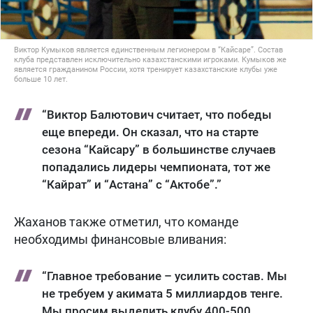
Виктор Кумыков является единственным легионером в “Кайсаре”. Состав
клуба представлен исключительно казахстанскими игроками. Кумыков же
является гражданином России, хотя тренирует казахстанские клубы уже
больше 10 лет.
“Виктор Балютович считает, что победы
еще впереди. Он сказал, что на старте
сезона “Кайсару” в большинстве случаев
попадались лидеры чемпионата, тот же
“Кайрат” и “Астана” с “Актобе”.”
Жаханов также отметил, что команде
необходимы финансовые вливания:
“Главное требование – усилить состав. Мы
не требуем у акимата 5 миллиардов тенге.
Мы просим выделить клубу 400-500