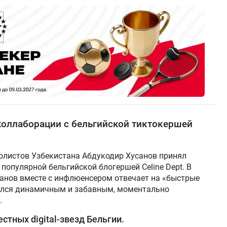
коллаборации с бельгийской тиктокершей
олистов Узбекистана Абдукодир Хусанов принял
популярной бельгийской блогершей Celine Dept. В
усанов вместе с инфлюенсером отвечает на «быстрые
ился динамичным и забавным, моментально
.
естных digital-звезд Бельгии.