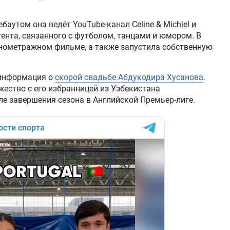
аутом она ведёт YouTube-канал Celine & Michiel и
ента, связанного с футболом, танцами и юмором. В
лнометражном фильме, а также запустила собственную
 информация о
скорой свадьбе Абдукодира Хусанова
.
ество с его избранницей из Узбекистана
ле завершения сезона в Английской Премьер-лиге.