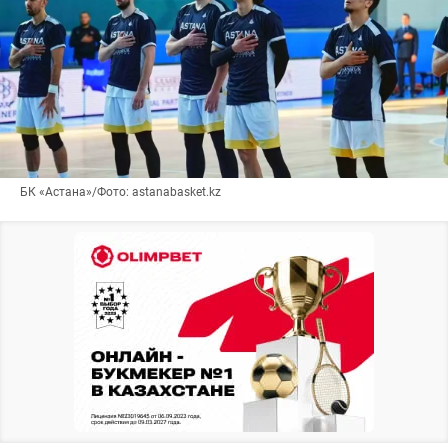
БК «Астана»/Фото: astanabasket.kz