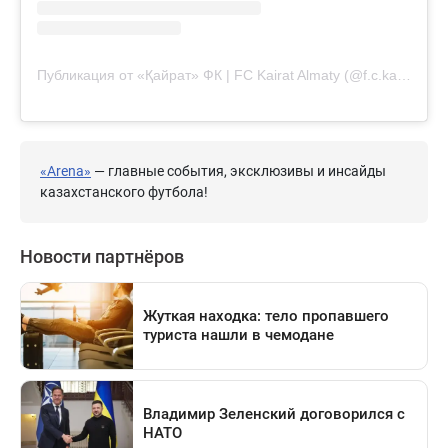
Публикация от «Қайрат» ФК | FC Kairat Almaty (@f.c.kairat)
«Arena»
— главные события, эксклюзивы и инсайды
казахстанского футбола!