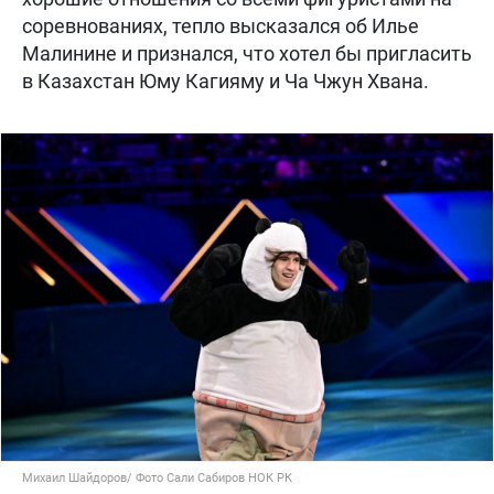
соревнованиях, тепло высказался об Илье
Малинине и признался, что хотел бы пригласить
в Казахстан Юму Кагияму и Ча Чжун Хвана.
Михаил Шайдоров/ Фото Сали Сабиров НОК РК