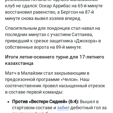
клуб не сдался: Оскар Аррибас на 65-й минуте
восстановил равенство, а Бергсон на 87-й
минуте снова вывел хозяев вперед.
Спасительным для лондонцев стал навал на
последних минутах с участием Сатпаева,
приведший к срезке защитника «Джохора» в
собственные ворота на 89-й минуте.
Итоги летне-осеннего турне для 17-летнего
казахстанца
Матч в Малайзии стал закрывающим в
предсезонной программе «Челси». Наш
соотечественник провел насыщенный отрезок
в составе первой команды:
Против «Вестерн Сидней» (6:4):
Вышел в
стартовом составе и
забил
дебютный гол за