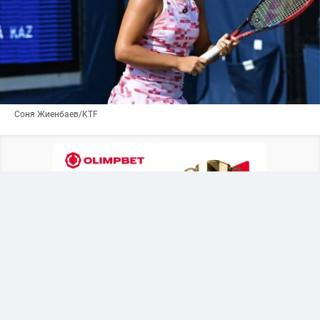
Соня Жиенбаев/KTF
В решающем поединке 20-летняя казахстанка