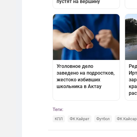
Теги:
КПЛ
ФК Кайрат
Футбол
ФК Кайсар