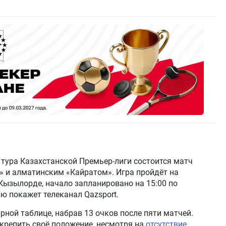
о тура Казахстанской Премьер-лиги состоится матч
 и алматинским «Кайратом». Игра пройдёт на
Кызылорде, начало запланировано на 15:00 по
ю покажет телеканал Qazsport.
рной таблице, набрав 13 очков после пяти матчей.
крепить своё положение, несмотря на
отсутствие