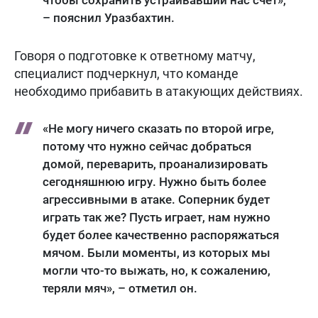
чтобы сохранить устраивавший нас счет»,
– пояснил Уразбахтин.
Говоря о подготовке к ответному матчу,
специалист подчеркнул, что команде
необходимо прибавить в атакующих действиях.
«Не могу ничего сказать по второй игре,
потому что нужно сейчас добраться
домой, переварить, проанализировать
сегодняшнюю игру. Нужно быть более
агрессивными в атаке. Соперник будет
играть так же? Пусть играет, нам нужно
будет более качественно распоряжаться
мячом. Были моменты, из которых мы
могли что-то выжать, но, к сожалению,
теряли мяч», – отметил он.