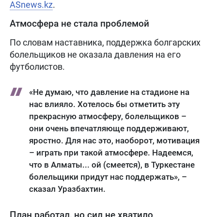
ASnews.kz
.
Атмосфера не стала проблемой
По словам наставника, поддержка болгарских
болельщиков не оказала давления на его
футболистов.
«Не думаю, что давление на стадионе на
нас влияло. Хотелось бы отметить эту
прекрасную атмосферу, болельщиков –
они очень впечатляюще поддерживают,
яростно. Для нас это, наоборот, мотивация
– играть при такой атмосфере. Надеемся,
что в Алматы... ой (смеется), в Туркестане
болельщики придут нас поддержать», –
сказал Уразбахтин.
План работал, но сил не хватило