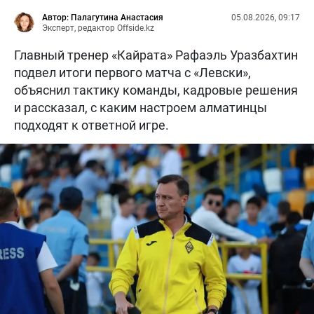
Автор: Палагутина Анастасия
05.08.2026, 09:17
Эксперт, редактор Offside.kz
Главный тренер «Кайрата» Рафаэль Уразбахтин
подвел итоги первого матча с «Левски»,
объяснил тактику команды, кадровые решения
и рассказал, с каким настроем алматинцы
подходят к ответной игре.