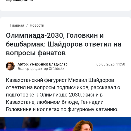
← Главная
Новости
Олимпиада-2030, Головкин и
бешбармак: Шайдоров ответил на
вопросы фанатов
Автор: Умербеков Владислав
05.08.2026, 11:50
Эксперт, редактор Offside.kz
Казахстанский фигурист Михаил Шайдоров
ответил на вопросы подписчиков, рассказал о
подготовке к Олимпиаде-2030, жизни в
Казахстане, любимом блюде, Геннадии
Головкине и коллегах по фигурному катанию.