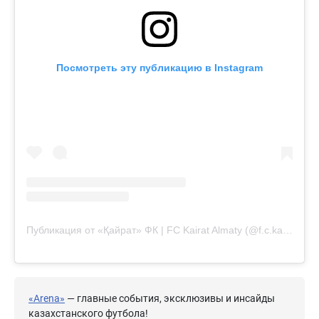
Посмотреть эту публикацию в Instagram
Публикация от «Қайрат» ФК | FC Kairat Almaty (@f.c.kairat)
«Arena»
— главные события, эксклюзивы и инсайды
казахстанского футбола!