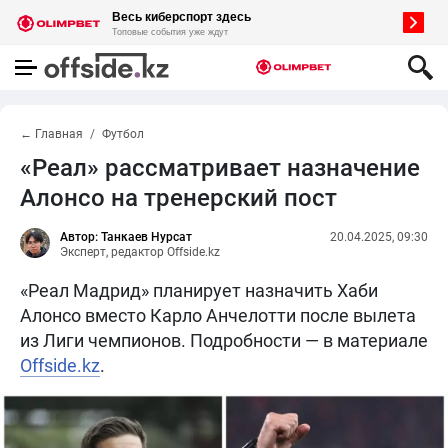
← Главная
Футбол
«Реал» рассматривает назначение
Алонсо на тренерский пост
Автор: Танкаев Нурсат
20.04.2025, 09:30
Эксперт, редактор Offside.kz
«Реал Мадрид» планирует назначить Хаби
Алонсо вместо Карло Анчелотти после вылета
из Лиги чемпионов. Подробности — в материале
Offside.kz
.