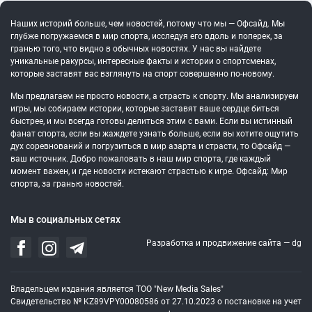
Наших историй больше, чем новостей, потому что мы — Офсайд. Мы
глубже погружаемся в мир спорта, исследуя его вдоль и поперек, за
гранью того, что видно в обычных новостях. У нас вы найдете
уникальные ракурсы, интересные факты и истории о спортсменах,
которые заставят вас взглянуть на спорт совершенно по-новому.
Мы предлагаем не просто новости, а страсть к спорту. Мы анализируем
игры, мы собираем истории, которые заставят ваше сердце биться
быстрее, и мы всегда готовы делиться этим с вами. Если вы истинный
фанат спорта, если вы жаждете узнать больше, если вы хотите ощутить
дух соревнований и погрузиться в мир азарта и страсти, то Офсайд —
ваш источник. Добро пожаловать в наш мир спорта, где каждый
момент важен, и где новости истекают страстью к игре. Офсайд: Мир
спорта, за гранью новостей.
Мы в социальных сетях
Разработка и продвижение сайта —
dg
Владельцем издания является ТОО "New Media Sales"
Свидетельство № KZ89VPY00080586 от 27.10.2023 о постановке на учет