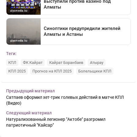
Теги:
КПЛ
ФК Кайрат
Кайрат Боранбаев
Атырау
КПЛ 2025
Прогноз на КПЛ 2025
Болельщики КПЛ
Предыдущий материал
Сатпаев оформил хет-трик голевых действий в матче КПЛ
(Видео)
Следующий материал
Натурализованный легионер "Актобе" разгромил
патриотичный "Кайсар"