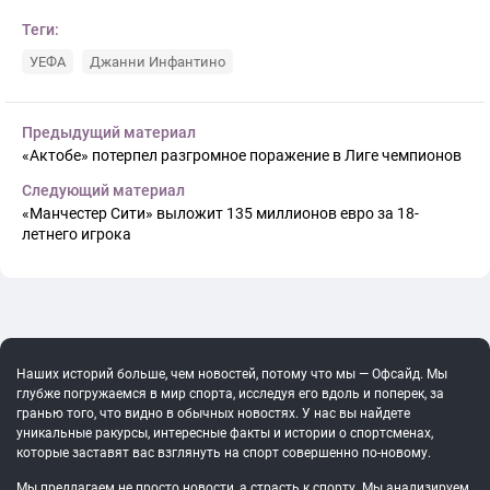
Теги:
УЕФА
Джанни Инфантино
Предыдущий материал
«Актобе» потерпел разгромное поражение в Лиге чемпионов
Следующий материал
«Манчестер Сити» выложит 135 миллионов евро за 18-
летнего игрока
Наших историй больше, чем новостей, потому что мы — Офсайд. Мы
глубже погружаемся в мир спорта, исследуя его вдоль и поперек, за
гранью того, что видно в обычных новостях. У нас вы найдете
уникальные ракурсы, интересные факты и истории о спортсменах,
которые заставят вас взглянуть на спорт совершенно по-новому.
Мы предлагаем не просто новости, а страсть к спорту. Мы анализируем